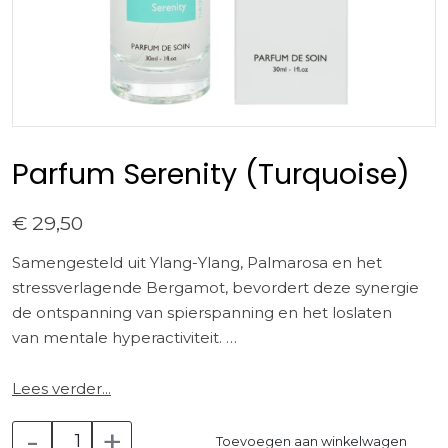
Parfum Serenity (Turquoise)
€ 29,50
Samengesteld uit Ylang-Ylang, Palmarosa en het
stressverlagende Bergamot, bevordert deze synergie
de ontspanning van spierspanning en het loslaten
van mentale hyperactiviteit.
Turkoois brengt ons naar onze eigen vredige plek,
Lees verder...
om ons bevrijd te voelen en rust te vinden.
-
+
Toevoegen aan winkelwagen