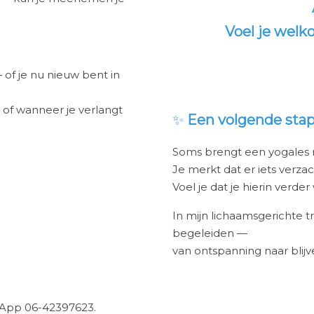
Voel je welk
of je nu nieuw bent in
g of wanneer je verlangt
✨
Een volgende sta
Soms brengt een yogales
Je merkt dat er iets verzac
Voel je dat je hierin verder
In mijn lichaamsgerichte t
begeleiden —
van ontspanning naar blijve
tsApp 06-42397623.