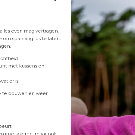
lles even mag vertragen.
e om spanning los te laten,
ngen.
achtheid.
unt met kussens en
at er is.
op te bouwen en weer
beurt.
n in je spieren, maar ook