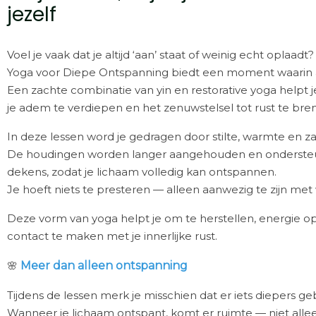
jezelf
Voel je vaak dat je altijd ‘aan’ staat of weinig echt oplaadt?
Yoga voor Diepe Ontspanning biedt een moment waarin a
Een zachte combinatie van yin en restorative yoga helpt j
je adem te verdiepen en het zenuwstelsel tot rust te bre
In deze lessen word je gedragen door stilte, warmte en z
De houdingen worden langer aangehouden en onderste
dekens, zodat je lichaam volledig kan ontspannen.
Je hoeft niets te presteren — alleen aanwezig te zijn met w
Deze vorm van yoga helpt je om te herstellen, energie 
contact te maken met je innerlijke rust.
🌸
Meer dan alleen ontspanning
Tijdens de lessen merk je misschien dat er iets diepers ge
Wanneer je lichaam ontspant, komt er ruimte — niet allee