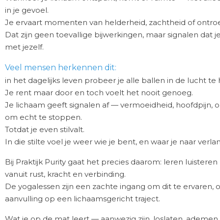
in je gevoel.
Je ervaart momenten van helderheid, zachtheid of ontroe
Dat zijn geen toevallige bijwerkingen, maar signalen dat 
met jezelf.
Veel mensen herkennen dit:
in het dagelijks leven probeer je alle ballen in de lucht t
Je rent maar door en toch voelt het nooit genoeg.
Je lichaam geeft signalen af — vermoeidheid, hoofdpijn, o
om echt te stoppen.
Totdat je even stilvalt.
In die stilte voel je weer wie je bent, en waar je naar verlan
Bij Praktijk Purity gaat het precies daarom: leren luistere
vanuit rust, kracht en verbinding.
De yogalessen zijn een zachte ingang om dit te ervaren, 
aanvulling op een lichaamsgericht traject.
Wat je op de mat leert — aanwezig zijn, loslaten, adem