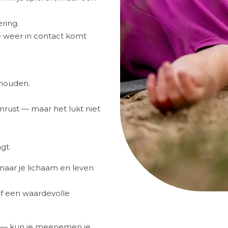
ring.
je weer in contact komt
e houden.
nrust — maar het lukt niet
gt.
n naar je lichaam en leven
of een waardevolle
en — kun je meenemen je